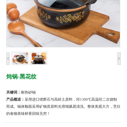
炖锅-黑花纹
关键词：
耐热砂锅
产品概述：
采用进口锂辉石与高岭土原料，经1300℃高温经二次烧制
而成。锅体釉面采用矿物质原料光滑细腻易清洗。整体美观大方，烹饪
的食物美味鲜香回味无穷！