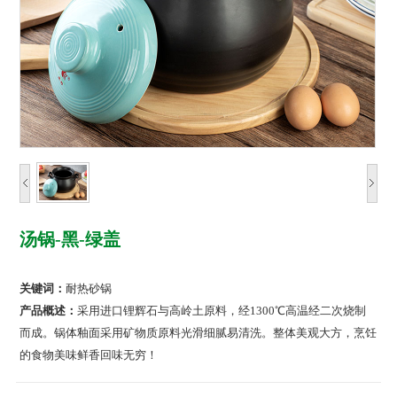
汤锅-黑-绿盖
关键词：
耐热砂锅
产品概述：
采用进口锂辉石与高岭土原料，经1300℃高温经二次烧制
而成。锅体釉面采用矿物质原料光滑细腻易清洗。整体美观大方，烹饪
的食物美味鲜香回味无穷！