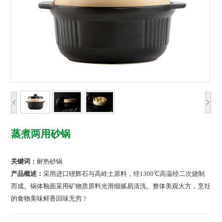
蒸煮两用砂锅
关键词：
耐热砂锅
产品概述：
采用进口锂辉石与高岭土原料，经1300℃高温经二次烧制
而成。锅体釉面采用矿物质原料光滑细腻易清洗。整体美观大方，烹饪
的食物美味鲜香回味无穷！